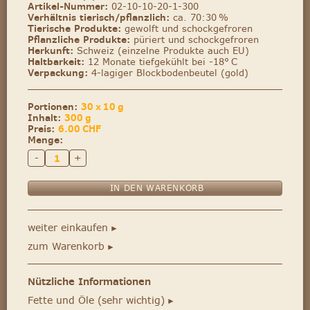
Artikel-Nummer:
02-10-10-20-1-300
Verhältnis tierisch/pflanzlich:
ca. 70:30 %
Tierische Produkte:
gewolft und schockgefroren
Pflanzliche Produkte:
püriert und schockgefroren
Herkunft:
Schweiz (einzelne Produkte auch EU)
Haltbarkeit:
12 Monate tiefgekühlt bei -18° C
Verpackung:
4-lagiger Blockbodenbeutel (gold)
Portionen:
30 x 10 g
Inhalt:
300 g
Preis:
6.00
CHF
Menge:
-
+
weiter einkaufen
►
zum Warenkorb
►
Nützliche Informationen
Fette und Öle (sehr wichtig)
►