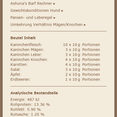
Ashuna's Barf Rechner
►
Gewichtskonditionen Hund
►
Pansen- und Leberegel
►
Umkehrung Verhältnis Mägen/Knochen
►
Beutel Inhalt
Kaninchenfleisch:
10 x 10 g Portionen
Kaninchen Mägen:
3 x 10 g Portionen
Kaninchen Leber:
3 x 10 g Portionen
Kaninchen Knochen:
4 x 10 g Portionen
Karotten:
4 x 10 g Portionen
Salat:
3 x 10 g Portionen
Äpfel:
2 x 10 g Portionen
Erdbeeren:
1 x 10 g Portionen
Analytische Bestandteile
Energie: 487 kJ
Rohprotein: 13.36 %
Rohfett: 5.90 %
Rohasche: 1.25 %