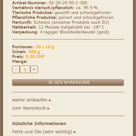
Artikel-Nummer:
02-20-20-50-1-300
Verhältnis tierisch/pflanzlich:
ca. 95:5 %
Tierische Produkte:
gewolft und schockgefroren
Pflanzliche Produkte:
püriert und schockgefroren
Herkunft:
Schweiz (einzelne Produkte auch EU)
Haltbarkeit:
12 Monate tiefgekühlt bei -18° C
Verpackung:
4-lagiger Blockbodenbeutel (gold)
Portionen:
30 x 10 g
Inhalt:
300 g
Preis:
5.50
CHF
Menge:
-
+
weiter einkaufen
►
zum Warenkorb
►
Nützliche Informationen
Fette und Öle (sehr wichtig)
►