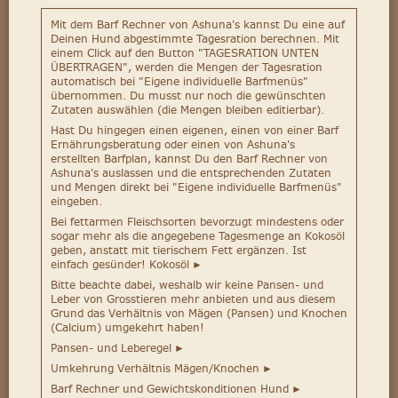
Mit dem Barf Rechner von Ashuna's kannst Du eine auf
Deinen Hund abgestimmte Tagesration berechnen. Mit
einem Click auf den Button "TAGESRATION UNTEN
ÜBERTRAGEN", werden die Mengen der Tagesration
automatisch bei "Eigene individuelle Barfmenüs"
übernommen. Du musst nur noch die gewünschten
Zutaten auswählen (die Mengen bleiben editierbar).
Hast Du hingegen einen eigenen, einen von einer Barf
Ernährungsberatung oder einen von Ashuna's
erstellten Barfplan, kannst Du den Barf Rechner von
Ashuna's auslassen und die entsprechenden Zutaten
und Mengen direkt bei "Eigene individuelle Barfmenüs"
eingeben.
Bei fettarmen Fleischsorten bevorzugt mindestens oder
sogar mehr als die angegebene Tagesmenge an Kokosöl
geben, anstatt mit tierischem Fett ergänzen. Ist
einfach gesünder!
Kokosöl
►
Bitte beachte dabei, weshalb wir keine Pansen- und
Leber von Grosstieren mehr anbieten und aus diesem
Grund das Verhältnis von Mägen (Pansen) und Knochen
(Calcium) umgekehrt haben!
Pansen- und Leberegel
►
Umkehrung Verhältnis Mägen/Knochen
►
Barf Rechner und Gewichtskonditionen Hund
►