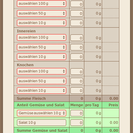
0 g
0 g
0 g
Innereien
0 g
0 g
0 g
Knochen
0 g
0 g
0 g
Summe Fleisch
0
0 g
0.00
Anteil Gemüse und Salat
Menge
pro Tag
Preis
0 g
0 g
0.00
Summe Gemüse und Salat
0
0 g
0.00