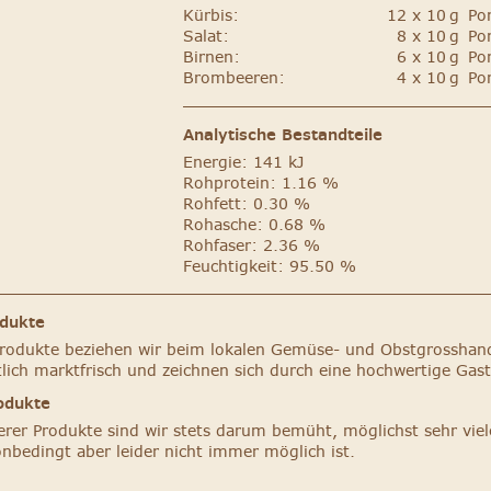
Kürbis:
12 x 10 g Po
Salat:
8 x 10 g Po
Birnen:
6 x 10 g Po
Brombeeren:
4 x 10 g Po
Analytische Bestandteile
Energie: 141 kJ
Rohprotein: 1.16 %
Rohfett: 0.30 %
Rohasche: 0.68 %
Rohfaser: 2.36 %
Feuchtigkeit: 95.50 %
odukte
Produkte beziehen wir beim lokalen Gemüse- und Obstgrosshand
lich marktfrisch und zeichnen sich durch eine hochwertige Gast
odukte
erer Produkte sind wir stets darum bemüht, möglichst sehr viel
nbedingt aber leider nicht immer möglich ist.