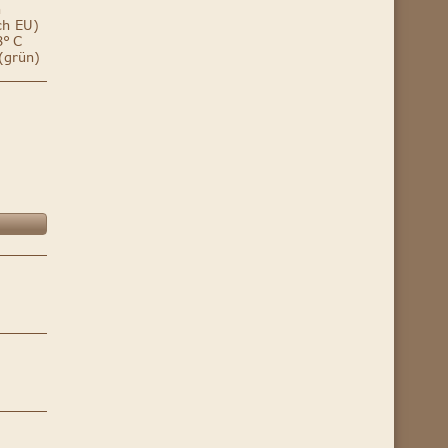
n
ch EU)
8° C
(grün)