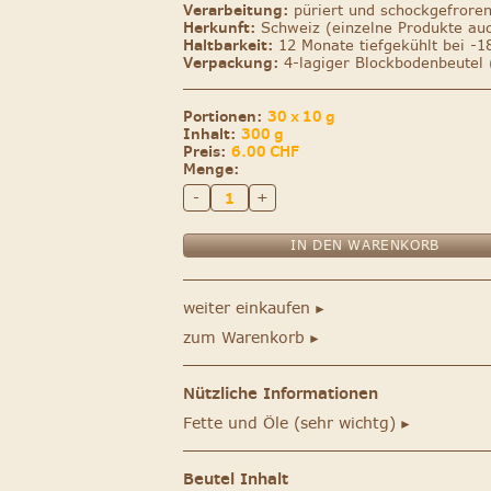
Verarbeitung:
püriert und schockgefrore
Herkunft:
Schweiz (einzelne Produkte au
Haltbarkeit:
12 Monate tiefgekühlt bei -1
Verpackung:
4-lagiger Blockbodenbeutel 
Portionen:
30 x 10 g
Inhalt:
300 g
Preis:
6.00
CHF
Menge:
-
+
weiter einkaufen
►
zum Warenkorb
►
Nützliche Informationen
Fette und Öle (sehr wichtg)
►
Beutel Inhalt