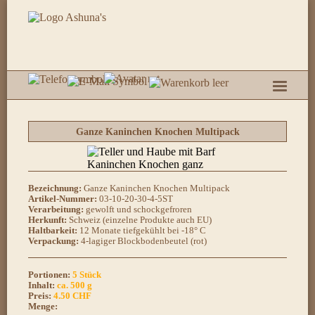
Ganze Kaninchen Knochen Multipack
Bezeichnung:
Ganze Kaninchen Knochen Multipack
Artikel-Nummer:
03-10-20-30-4-5ST
Verarbeitung:
gewolft und schockgefroren
Herkunft:
Schweiz (einzelne Produkte auch EU)
Haltbarkeit:
12 Monate tiefgekühlt bei -18° C
Verpackung:
4-lagiger Blockbodenbeutel (rot)
Portionen:
5 Stück
Inhalt:
ca. 500 g
Preis:
4.50
CHF
Menge: