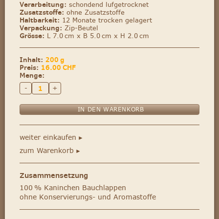
Verarbeitung:
schondend lufgetrocknet
Zusatzstoffe:
ohne Zusatzstoffe
Haltbarkeit:
12 Monate trocken gelagert
Verpackung:
Zip-Beutel
Grösse:
L 7.0 cm x B 5.0 cm x H 2.0 cm
Inhalt:
200 g
Preis:
16.00
CHF
Menge:
-
+
weiter einkaufen
►
zum Warenkorb
►
Zusammensetzung
100 % Kaninchen Bauchlappen
ohne Konservierungs- und Aromastoffe