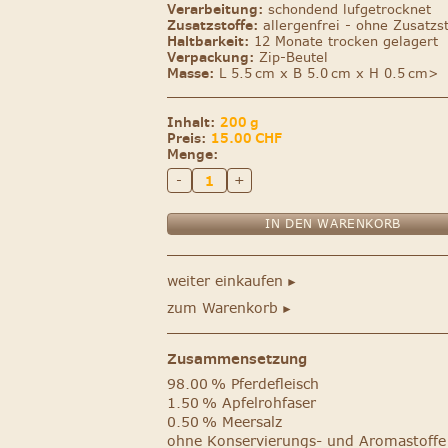
Verarbeitung:
schondend lufgetrocknet
Zusatzstoffe:
allergenfrei - ohne Zusatzst
Haltbarkeit:
12 Monate trocken gelagert
Verpackung:
Zip-Beutel
Masse:
L 5.5 cm x B 5.0 cm x H 0.5 cm>
Inhalt:
200 g
Preis:
15.00
CHF
Menge:
-
+
weiter einkaufen
►
zum Warenkorb
►
Zusammensetzung
98.00 % Pferdefleisch
1.50 % Apfelrohfaser
0.50 % Meersalz
ohne Konservierungs- und Aromastoffe