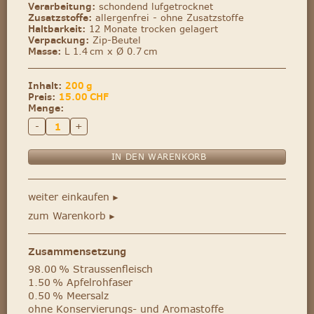
Verarbeitung:
schondend lufgetrocknet
Zusatzstoffe:
allergenfrei - ohne Zusatzstoffe
Haltbarkeit:
12 Monate trocken gelagert
Verpackung:
Zip-Beutel
Masse:
L 1.4 cm x Ø 0.7 cm
Inhalt:
200 g
Preis:
15.00
CHF
Menge:
-
+
weiter einkaufen
►
zum Warenkorb
►
Zusammensetzung
98.00 % Straussenfleisch
1.50 % Apfelrohfaser
0.50 % Meersalz
ohne Konservierungs- und Aromastoffe